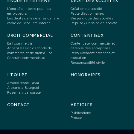
ENQUÊTE INTERNE
DROIT DES SOCIÉTÉS
L'enquête interne pour les
Création de société
employeurs
Pacte d’actionnaires
Les droits de la défense dans le
Vie juridique des sociétés
cadre de l'enquête interne
Reprise / Cession de société
DROIT COMMERCIAL
CONTENTIEUX
Bail commercial
Contentieux commercial et
Achat/Cession de fonds de
défense des entreprises
commerce et de droit au bail
Recouvrement créances et
Contrats commerciaux
exécution
Responsabilité civile
L'ÉQUIPE
HONORAIRES
Amélie Blanc-Laval
Alexandra Bourgeot
Rosemary Jarrousse
CONTACT
ARTICLES
Publications
Presse