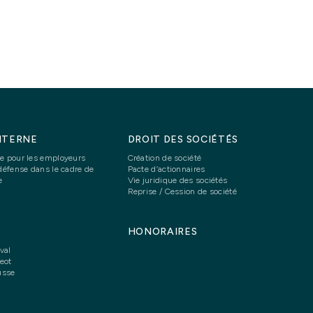
NTERNE
DROIT DES SOCIÉTÉS
ne pour les employeurs
Création de société
 défense dans le cadre de
Pacte d’actionnaires
e
Vie juridique des sociétés
Reprise / Cession de société
HONORAIRES
val
eot
usse