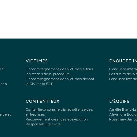
VICTIMES
ENQUÊTE I
e à
L'accompagnement des victimes à tous
L'enquête inter
les stades de la procédure
Les droits de la
L'accompagnement des victimes devant
l'enquête intern
ions
la CIVI et le FGTI
CONTENTIEUX
L'ÉQUIPE
Contentieux commercial et défense des
Amélie Blanc-La
rce et
entreprises
Alexandra Bourg
Recouvrement créances et exécution
Rosemary Jarro
Responsabilité civile