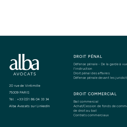
DROIT PÉNAL
Défense pénale - De la garde à vu
l'instruction
Droit pénal des affaires
Défense pénale devant les juridict
20 rue de Vintimille
75009 PARIS
DROIT COMMERCIAL
Tél. :
+33 (0)1 86 04 33 34
Bail commercial
Achat/Cession de fonds de comme
Alba Avocats sur LinkedIn
de droit au bail
Contrats commerciaux