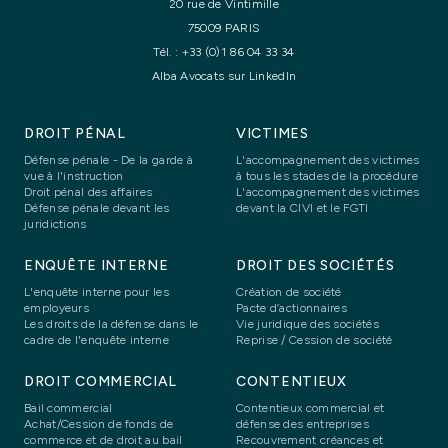
20 rue de Vintimille
75009 PARIS
Tél. :
+33 (0)1 86 04 33 34
Alba Avocats sur LinkedIn
DROIT PÉNAL
VICTIMES
Défense pénale - De la garde à
L'accompagnement des victimes
vue à l'instruction
à tous les stades de la procédure
Droit pénal des affaires
L'accompagnement des victimes
Défense pénale devant les
devant la CIVI et le FGTI
juridictions
ENQUÊTE INTERNE
DROIT DES SOCIÉTÉS
L'enquête interne pour les
Création de société
employeurs
Pacte d’actionnaires
Les droits de la défense dans le
Vie juridique des sociétés
cadre de l'enquête interne
Reprise / Cession de société
DROIT COMMERCIAL
CONTENTIEUX
Bail commercial
Contentieux commercial et
Achat/Cession de fonds de
défense des entreprises
commerce et de droit au bail
Recouvrement créances et