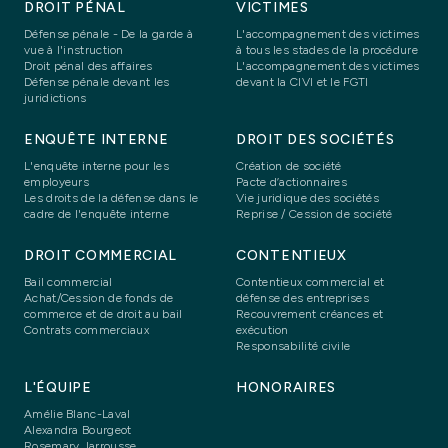
DROIT PÉNAL
VICTIMES
Défense pénale - De la garde à
L'accompagnement des victimes
vue à l'instruction
à tous les stades de la procédure
Droit pénal des affaires
L'accompagnement des victimes
Défense pénale devant les
devant la CIVI et le FGTI
juridictions
ENQUÊTE INTERNE
DROIT DES SOCIÉTÉS
L'enquête interne pour les
Création de société
employeurs
Pacte d’actionnaires
Les droits de la défense dans le
Vie juridique des sociétés
cadre de l'enquête interne
Reprise / Cession de société
DROIT COMMERCIAL
CONTENTIEUX
Bail commercial
Contentieux commercial et
Achat/Cession de fonds de
défense des entreprises
commerce et de droit au bail
Recouvrement créances et
Contrats commerciaux
exécution
Responsabilité civile
L'ÉQUIPE
HONORAIRES
Amélie Blanc-Laval
Alexandra Bourgeot
Rosemary Jarrousse